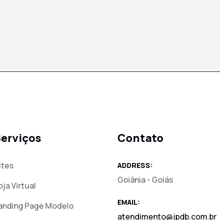
erviços
Contato
ites
ADDRESS:
Goiânia - Goiás
oja Virtual
EMAIL:
anding Page Modelo
atendimento@jpdb.com.br