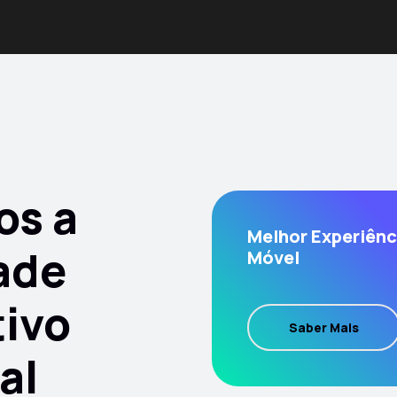
os a
Melhor Experiênc
ade
Móvel
tivo
Saber Mais
al