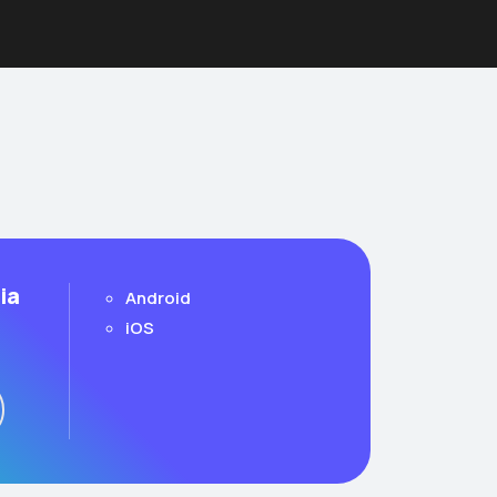
ia
Android
iOS